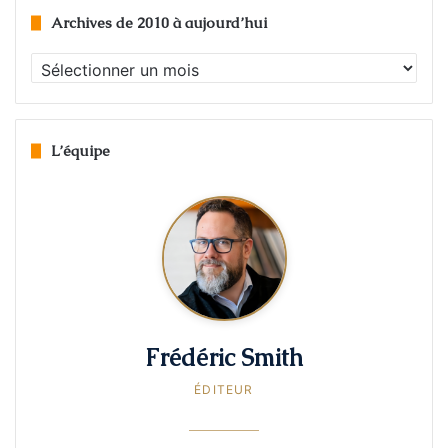
Archives de 2010 à aujourd’hui
Archives
de
2010
à
aujourd’hui
L’équipe
Frédéric Smith
ÉDITEUR