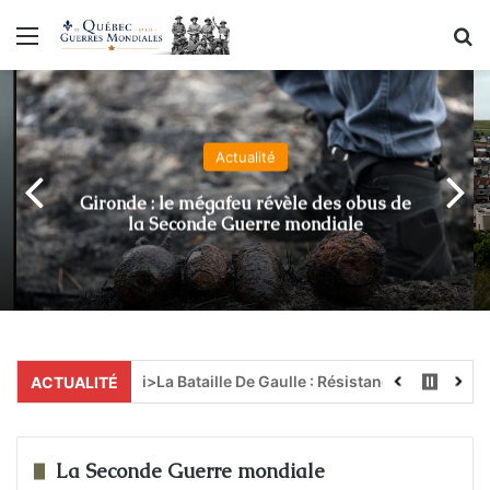
Menu
R
Actualité
Gironde : le mégafeu révèle des obus de
la Seconde Guerre mondiale
<i>La Bataille De Gaulle : Résistance</i>, un grand fil
ACTUALITÉ
La Seconde Guerre mondiale