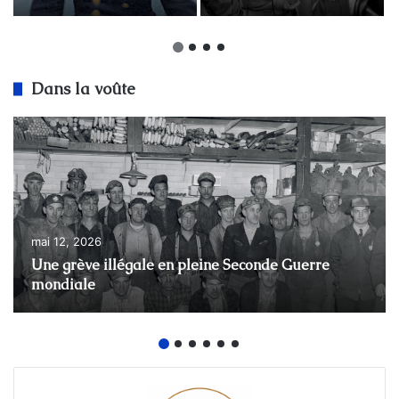
guerre canadiens-
français (1939-1945)
d’Aimé-Jules
Bizimana
Dans la voûte
mai 12, 2026
Une grève illégale en pleine Seconde Guerre
mondiale