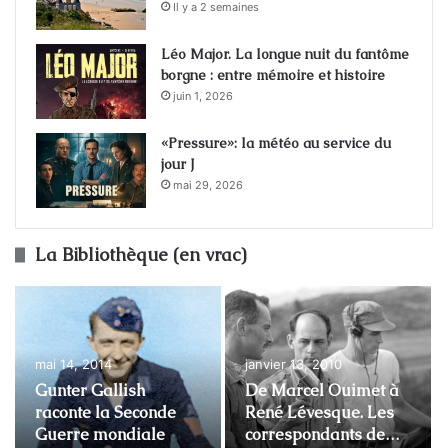
Il y a 2 semaines
Léo Major. La longue nuit du fantôme
borgne : entre mémoire et histoire
juin 1, 2026
«Pressure»: la météo au service du
jour J
mai 29, 2026
La Bibliothèque (en vrac)
mai 14, 2014
janvier 13, 2010
Gunter Gallish
De Marcel Ouimet à
raconte la Seconde
René Lévesque. Les
Guerre mondiale
correspondants de