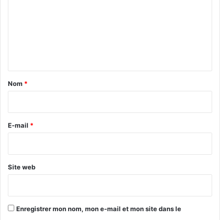
m
m
e
n
t
a
Nom
*
i
r
e
E-mail
*
*
Site web
Enregistrer mon nom, mon e-mail et mon site dans le