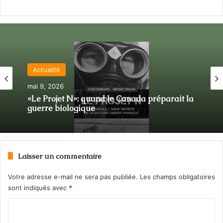
Actualité
mai 9, 2026
«Le Projet N»: quand le Canada préparait la
guerre biologique
Laisser un commentaire
Votre adresse e-mail ne sera pas publiée.
Les champs obligatoires
sont indiqués avec
*
C
o