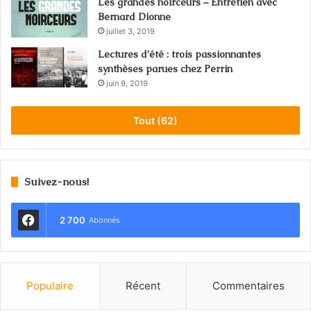
Les grandes noirceurs – Entretien avec
Bernard Dionne
juillet 3, 2019
Lectures d’été : trois passionnantes
synthèses parues chez Perrin
juin 9, 2019
Tout (62)
Suivez-nous!
2 700
Abonnés
Populaire
Récent
Commentaires