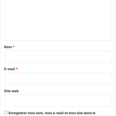
m
m
e
n
t
a
Nom
*
i
r
e
E-mail
*
*
Site web
Enregistrer mon nom, mon e-mail et mon site dans le