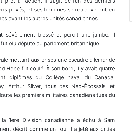
t prêt à l’action. Il s’agit de l’un des derniers
ns privés, et ses hommes se retrouveront en
nes avant les autres unités canadiennes.
 sévèrement blessé et perdit une jambe. Il
fut élu député au parlement britannique.
avale mettant aux prises une escadre allemande
d Hope fut coulé. À son bord, il y avait quatre
ment diplômés du Collège naval du Canada.
, Arthur Silver, tous des Néo-Écossais, et
doute les premiers militaires canadiens tués du
e la 1ere Division canadienne a échu à Sam
ément décrit comme un fou, il a jeté aux orties