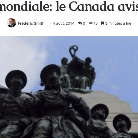
mondiale: le Canada avi
Frédéric Smith
4 août, 2014
0
15
3 minutes à lire