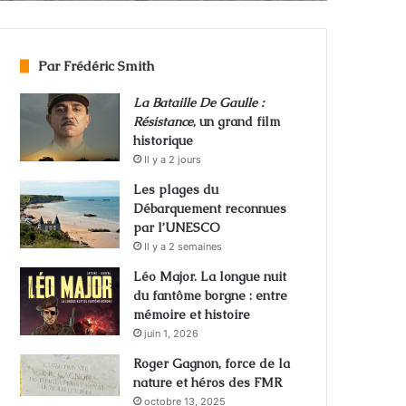
Par Frédéric Smith
La Bataille De Gaulle :
Résistance
, un grand film
historique
Il y a 2 jours
Les plages du
Débarquement reconnues
par l’UNESCO
Il y a 2 semaines
Léo Major. La longue nuit
du fantôme borgne : entre
mémoire et histoire
juin 1, 2026
Roger Gagnon, force de la
nature et héros des FMR
octobre 13, 2025