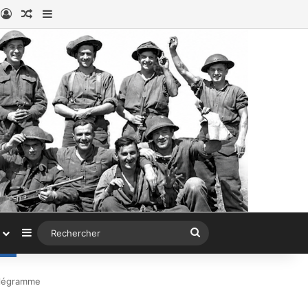
book
nstagram
Connexion
Article au hasard
Sidebar (barre latérale)
Sidebar (barre latérale)
Rechercher
élégramme