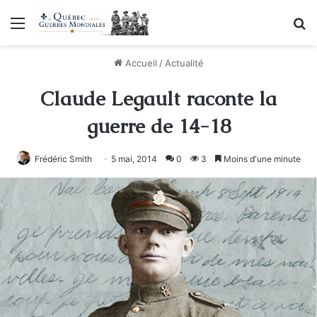
Menu
R
Accueil
/
Actualité
Claude Legault raconte la
guerre de 14-18
Frédéric Smith
5 mai, 2014
0
3
Moins d'une minute