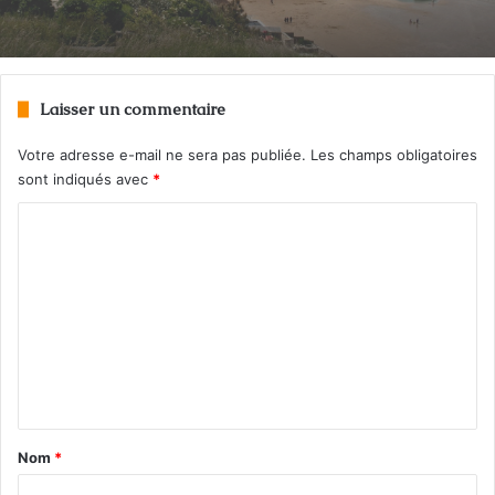
l’UNESCO
Laisser un commentaire
Gironde : le mégafeu révèle des obus de la
Seconde Guerre mondiale
Votre adresse e-mail ne sera pas publiée.
Les champs obligatoires
sont indiqués avec
*
C
o
m
m
e
n
t
a
Nom
*
i