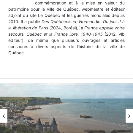
commémoration et à la mise en valeur du
patrimoine pour la Ville de Québec, webmestre et éditeur
adjoint du site Le Québec et les guerres mondiales depuis
2010. Il a publié
Des Québécois en Normandie. Du jour J à
la libération de Paris
(2024, Boréal),
La France appelle votre
secours. Québec et la France libre, 1940-1945
(2012, Vlb
éditeur), de même que plusieurs ouvrages et articles
consacrés à divers aspects de l'histoire de la ville de
Québec.
Actualité
Il y a 1 semaine
Actualité
Les plages du Débarquement reconnues par
Il y a 4 jours