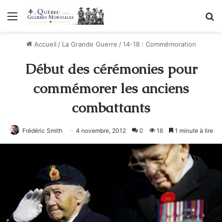
Menu
R
Accueil
/
La Grande Guerre
/
14-18 : Commémoration
Début des cérémonies pour
commémorer les anciens
combattants
Frédéric Smith
4 novembre, 2012
0
16
1 minute à lire