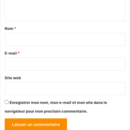
e
n
t
a
Nom
*
i
r
e
E-mail
*
*
Site web
Enregistrer mon nom, mon e-mail et mon site dans le
navigateur pour mon prochain commentaire.