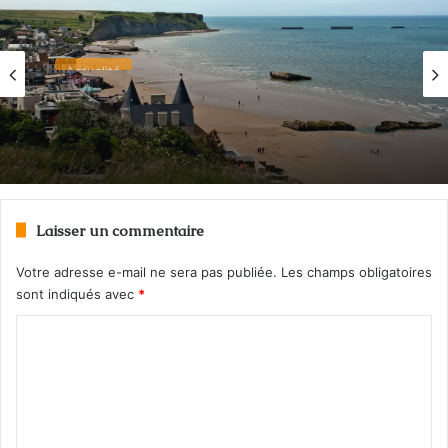
Actualité
Il y a 1 semaine
Actualité
Les plages du Débarquement reconnues par
Il y a 3 jours
l’UNESCO
Laisser un commentaire
Gironde : le mégafeu révèle des obus de la
Seconde Guerre mondiale
Votre adresse e-mail ne sera pas publiée.
Les champs obligatoires
sont indiqués avec
*
C
o
m
m