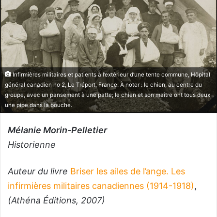
Infirmières militaires et patients à l’extérieur d’une tente commune, Hôpital
général canadien no 2, Le Tréport, France. À noter : le chien, au centre du
groupe, avec un pansement à une patte; le chien et son maître ont tous deux
une pipe dans la bouche.
Mélanie Morin-Pelletier
Historienne
Auteur du livre
Briser les ailes de l’ange. Les
infirmières militaires canadiennes (1914-1918)
,
(Athéna Éditions, 2007)