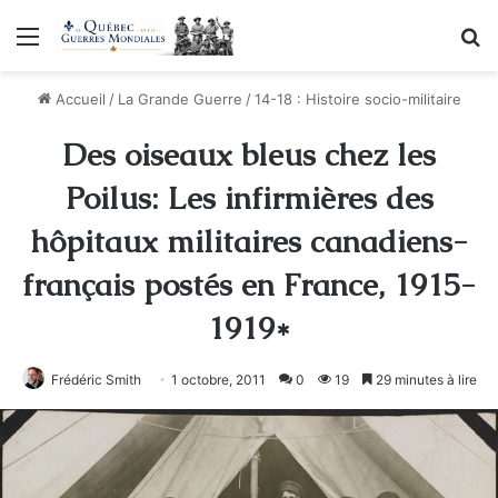
Menu
R
Accueil
/
La Grande Guerre
/
14-18 : Histoire socio-militaire
Des oiseaux bleus chez les
Poilus: Les infirmières des
hôpitaux militaires canadiens-
français postés en France, 1915-
1919*
Frédéric Smith
1 octobre, 2011
0
19
29 minutes à lire