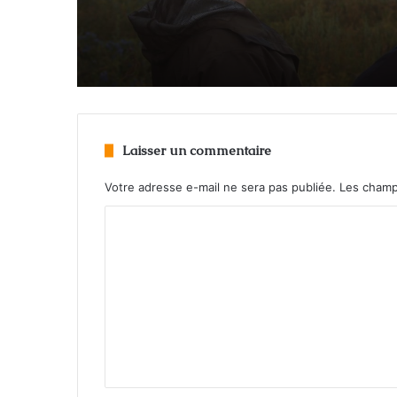
L’espion de New Carlis
la plume de VoRo
Laisser un commentaire
Votre adresse e-mail ne sera pas publiée.
Les champ
C
o
m
m
e
n
t