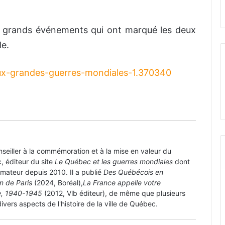
s grands événements qui ont marqué les deux
le.
eux-grandes-guerres-mondiales-1.370340
onseiller à la commémoration et à la mise en valeur du
L’espion de New Carlisle sous la
, éditeur du site
Le Québec et les guerres mondiales
dont
plume de VoRo
nimateur depuis 2010. Il a publié
Des Québécois en
on de Paris
(2024, Boréal),
La France appelle votre
re, 1940-1945
(2012, Vlb éditeur), de même que plusieurs
ivers aspects de l'histoire de la ville de Québec.
Québec s’en-va-t’en guerre: la
Grande Guerre à travers nos yeux