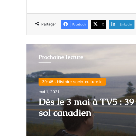
Partager
Facebook
X
Linkedin
Prochaine lecture
39-45 : Histoire socio-culturelle
mai 1, 2021
Actualité
Dès le 3 mai à TV5 : 39
juin 23, 2017
sol canadien