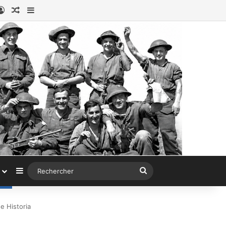
ook
stagram
Connexion
Article au hasard
Sidebar (barre latérale)
Sidebar (barre latérale)
Rechercher
ne Historia