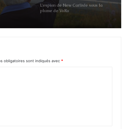
le sous
L’espion de New Carlisle sous la
plume de VoRo
Québec s’en-va-t’en guerre: la
Grande Guerre à travers nos yeux
Qui êtes-vous?
abordera la Seconde
s obligatoires sont indiqués avec
*
Guerre mondiale
Le cinéma québécois boude la
Grande Guerre
Ce soir au
Banquier
39-45 en sol canadien – Saison 3