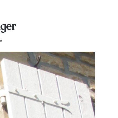
ger
re