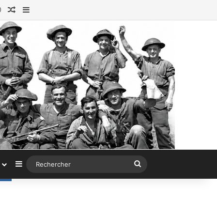
ok
tagram
Connexion
Article au hasard
Sidebar (barre latérale)
Sidebar (barre latérale)
Rechercher