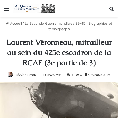
Menu
R
Accueil
/
La Seconde Guerre mondiale
/
39-45 : Biographies et
témoignages
Laurent Véronneau, mitrailleur
au sein du 425e escadron de la
RCAF (3e partie de 3)
Frédéric Smith
14 mars, 2010
9
4
2 minutes à lire