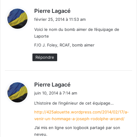
d
Pierre Lagacé
i
février 25, 2014 à 11:53 am
t
Voici le nom du bomb aimer de l’équipage de
Laporte
:
F/O J. Foley, RCAF, bomb aimer
Répondre
d
Pierre Lagacé
i
juin 10, 2014 à 7:14 am
t
L’histoire de l’ingénieur de cet équipage…
:
http://425alouette.wordpress.com/2014/02/17/a-
venir-un-hommage-a-joseph-rodolphe-arcand/
J’ai mis en ligne son logbook partagé par son
neveu.