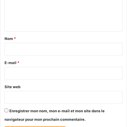
m
e
n
t
a
Nom
*
i
r
e
E-mail
*
*
Site web
Enregistrer mon nom, mon e-mail et mon site dans le
navigateur pour mon prochain commentaire.