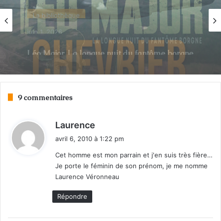
39-45 : Biographies et témoignages
novembre 24, 2025
Jacques Chevrier : un héros québécois
9 commentaires
d
Laurence
i
avril 6, 2010 à 1:22 pm
t
Cet homme est mon parrain et j'en suis très fière…
Je porte le féminin de son prénom, je me nomme
:
Laurence Véronneau
Répondre