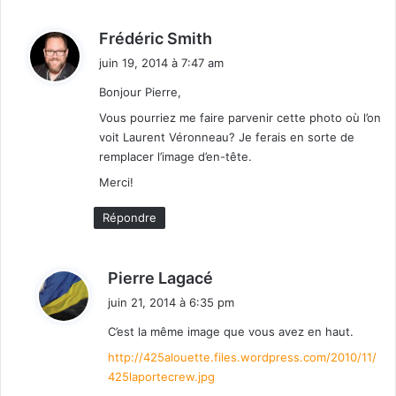
d
Frédéric Smith
i
juin 19, 2014 à 7:47 am
t
Bonjour Pierre,
:
Vous pourriez me faire parvenir cette photo où l’on
voit Laurent Véronneau? Je ferais en sorte de
remplacer l’image d’en-tête.
Merci!
Répondre
d
Pierre Lagacé
i
juin 21, 2014 à 6:35 pm
t
C’est la même image que vous avez en haut.
:
http://425alouette.files.wordpress.com/2010/11/
425laportecrew.jpg