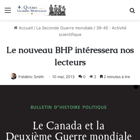
Menu
R
Accueil
/
La Seconde Guerre mondiale
/
39-45 : Activité
scientifique
Le nouveau BHP intéressera nos
lecteurs
Frédéric Smith
10 mai, 2013
0
2
2 minutes à lire