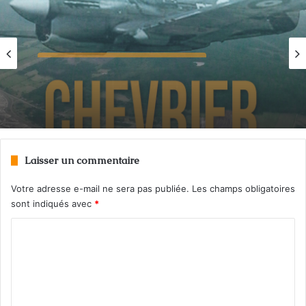
39-45 : Biographies et témoignages
novembre 24, 2025
Jacques Chevrier : un héros québécois
Laisser un commentaire
Votre adresse e-mail ne sera pas publiée.
Les champs obligatoires
sont indiqués avec
*
C
o
m
m