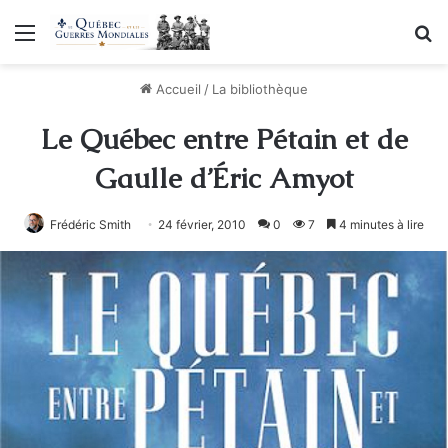
Menu
R
Accueil
/
La bibliothèque
Le Québec entre Pétain et de
Gaulle d’Éric Amyot
Frédéric Smith
24 février, 2010
0
7
4 minutes à lire