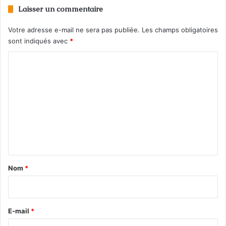
Laisser un commentaire
Votre adresse e-mail ne sera pas publiée.
Les champs obligatoires
sont indiqués avec
*
C
o
m
m
e
n
t
a
Nom
*
i
r
e
E-mail
*
*