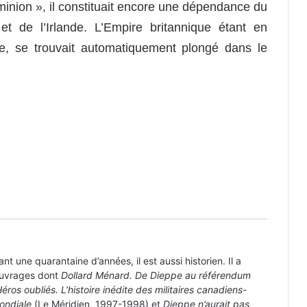
inion », il constituait encore une dépendance du
 de l’Irlande. L’Empire britannique étant en
e, se trouvait automatiquement plongé dans le
Trois soldats canadiens inhumés en
France
Les éditions Perrin soulignent l’enfer
de Verdun
Mon grand-père a accueilli le
maréchal Joffre
nt une quarantaine d’années, il est aussi historien. Il a
ouvrages dont
Dollard Ménard. De Dieppe au référendum
éros oubliés. L’histoire inédite des militaires canadiens-
Quelques nouveautés chez nos
ondiale
(Le Méridien, 1997-1998) et
Dieppe n’aurait pas