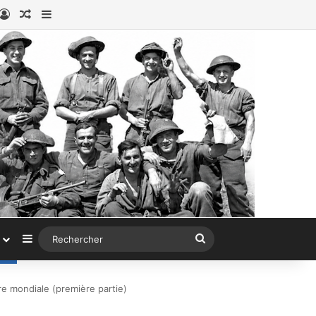
book
stagram
Connexion
Article au hasard
Sidebar (barre latérale)
Sidebar (barre latérale)
Rechercher
e mondiale (première partie)