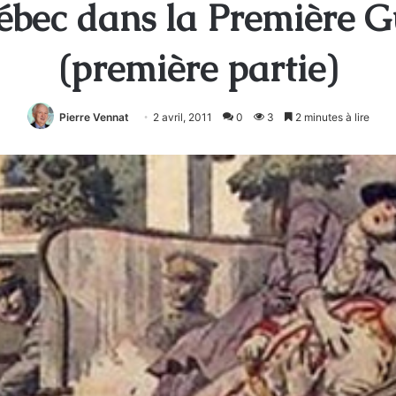
ébec dans la Première 
(première partie)
Pierre Vennat
2 avril, 2011
0
3
2 minutes à lire