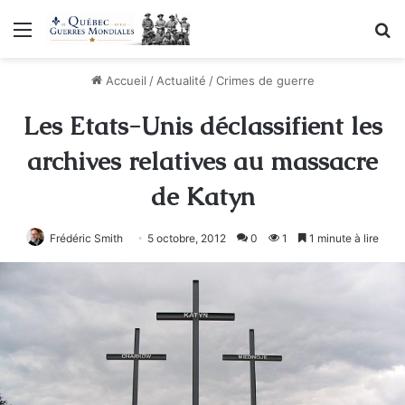
Menu
R
Accueil
/
Actualité
/
Crimes de guerre
Les Etats-Unis déclassifient les
archives relatives au massacre
de Katyn
Frédéric Smith
5 octobre, 2012
0
1
1 minute à lire