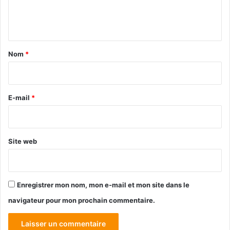
e
n
t
a
Nom
*
i
r
e
E-mail
*
*
Site web
Enregistrer mon nom, mon e-mail et mon site dans le
navigateur pour mon prochain commentaire.