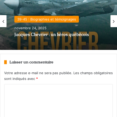
39-45 : Biographies et témoignages
novembre 24, 2025
Jacques Chevrier : un héros québécois
Laisser un commentaire
Votre adresse e-mail ne sera pas publiée.
Les champs obligatoires
sont indiqués avec
*
C
o
m
m