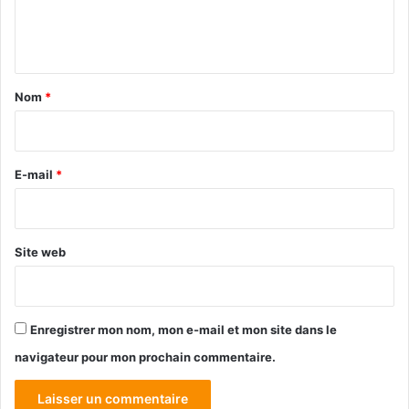
e
n
t
a
Nom
*
i
r
e
E-mail
*
*
Site web
Enregistrer mon nom, mon e-mail et mon site dans le
navigateur pour mon prochain commentaire.