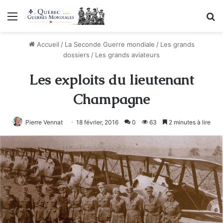
Menu
R
Accueil
/
La Seconde Guerre mondiale
/
Les grands
dossiers
/
Les grands aviateurs
Les exploits du lieutenant
Champagne
Pierre Vennat
18 février, 2016
0
63
2 minutes à lire