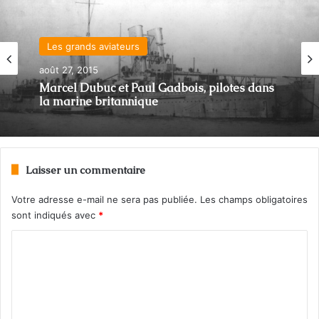
Les grands aviateurs
août 27, 2015
Marcel Dubuc et Paul Gadbois, pilotes dans
la marine britannique
Laisser un commentaire
Votre adresse e-mail ne sera pas publiée.
Les champs obligatoires
sont indiqués avec
*
C
o
m
m