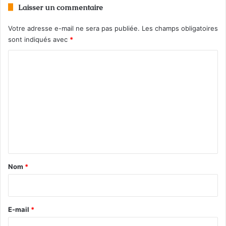
Jacques Chevrier : un héros québécois
Laisser un commentaire
Votre adresse e-mail ne sera pas publiée.
Les champs obligatoires
sont indiqués avec
*
C
o
m
m
e
n
t
a
Nom
*
i
r
e
E-mail
*
*