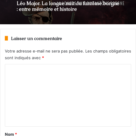
Léo Major. La longue nuit du fantôme borgne
: entre mémoire et histoire
Laisser un commentaire
Votre adresse e-mail ne sera pas publiée.
Les champs obligatoires
sont indiqués avec
*
C
o
m
m
e
n
t
a
Nom
*