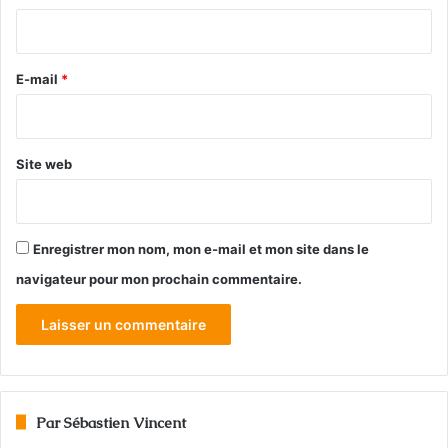
i
r
e
E-mail
*
*
Site web
Enregistrer mon nom, mon e-mail et mon site dans le
navigateur pour mon prochain commentaire.
Par Sébastien Vincent