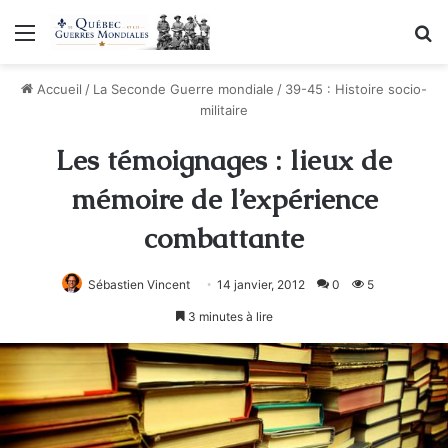
Menu
R
Accueil
/
La Seconde Guerre mondiale
/
39-45 : Histoire socio-
militaire
Les témoignages : lieux de
mémoire de l’expérience
combattante
Sébastien Vincent
14 janvier, 2012
0
5
3 minutes à lire