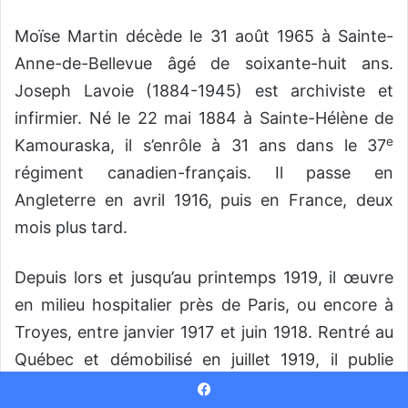
Moïse Martin décède le 31 août 1965 à Sainte-
Anne-de-Bellevue âgé de soixante-huit ans.
Joseph Lavoie (1884-1945) est archiviste et
infirmier. Né le 22 mai 1884 à Sainte-Hélène de
e
Kamouraska, il s’enrôle à 31 ans dans le 37
régiment canadien-français. Il passe en
Angleterre en avril 1916, puis en France, deux
mois plus tard.
Depuis lors et jusqu’au printemps 1919, il œuvre
en milieu hospitalier près de Paris, ou encore à
Troyes, entre janvier 1917 et juin 1918. Rentré au
Québec et démobilisé en juillet 1919, il publie
avec Martin, en 1919-1920,
Une Unité
Facebook