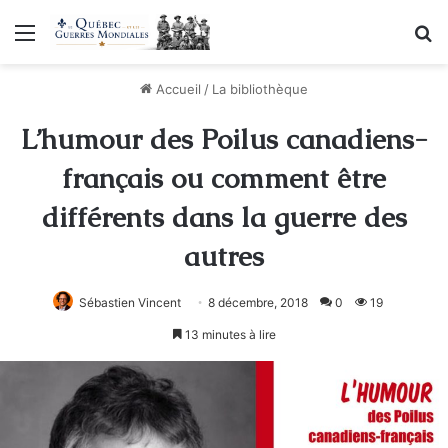
Menu
R
Accueil
/
La bibliothèque
L’humour des Poilus canadiens-
français ou comment être
différents dans la guerre des
autres
Sébastien Vincent
8 décembre, 2018
0
19
13 minutes à lire