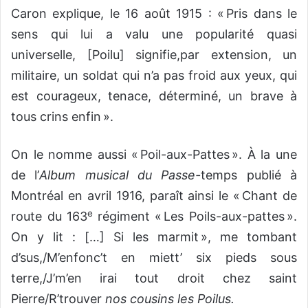
Caron explique, le 16 août 1915 : « Pris dans le
sens qui lui a valu une popularité quasi
universelle, [Poilu] signifie,par extension, un
militaire, un soldat qui n’a pas froid aux yeux, qui
est courageux, tenace, déterminé, un brave à
tous crins enfin ».
On le nomme aussi « Poil-aux-Pattes ». À la une
de l’
Album musical du Passe-
temps publié à
Montréal en avril 1916, paraît ainsi le « Chant de
e
route du 163
régiment « Les Poils-aux-pattes ».
On y lit : […] Si les marmit », me tombant
d’sus,/M’enfonc’t en miett’ six pieds sous
terre,/J’m’en irai tout droit chez saint
Pierre/R’trouver
nos cousins les Poilus.