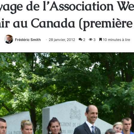
ge de l’Association We
ir au Canada (première 
Frédéric Smith
28 janvier, 2012
2
3
10 minutes à lire