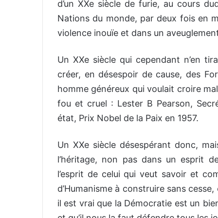
d’un XXe siècle de furie, au cours duq
Nations du monde, par deux fois en m
violence inouïe et dans un aveuglemen
Un XXe siècle qui cependant n’en tira 
créer, en désespoir de cause, des For
homme généreux qui voulait croire mal
fou et cruel : Lester B Pearson, Sec
état, Prix Nobel de la Paix en 1957.
Un XXe siècle désespérant donc, mais
l’héritage, non pas dans un esprit d
l’esprit de celui qui veut savoir et c
d’Humanisme à construire sans cesse, e
il est vrai que la Démocratie est un bien 
et qu’il nous la faut défendre tous les j