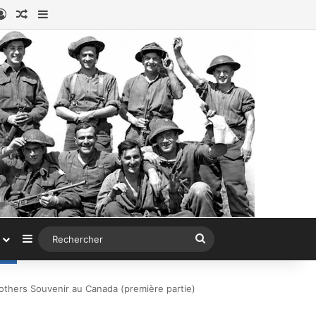
ook
stagram
Connexion
Article au hasard
Sidebar (barre latérale)
Sidebar (barre latérale)
Rechercher
others Souvenir au Canada (première partie)