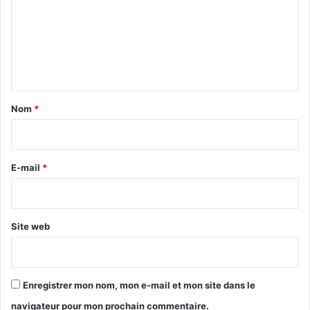
m
m
e
n
t
a
Nom
*
i
r
e
E-mail
*
*
Site web
Enregistrer mon nom, mon e-mail et mon site dans le
navigateur pour mon prochain commentaire.