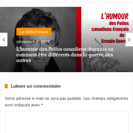
La bibliothèque
décembre 8, 2018
L’humour des Poilus canadiens-français ou
comment être différents dans la guerre des
autres
Laisser un commentaire
Votre adresse e-mail ne sera pas publiée.
Les champs obligatoires
sont indiqués avec
*
C
o