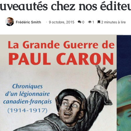
veautés chez nos édite
Frédéric Smith
9 octobre, 2015
0
1
2 minutes à lire