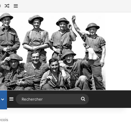
ok
tagram
Connexion
Article au hasard
Sidebar (barre latérale)
Sidebar (barre latérale)
Rechercher
cois