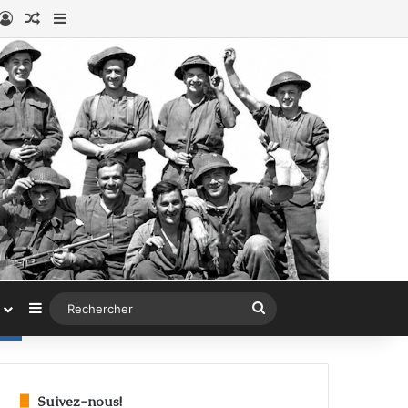
book
stagram
Connexion
Article au hasard
Sidebar (barre latérale)
Sidebar (barre latérale)
Rechercher
Suivez-nous!