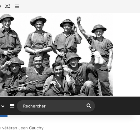
ok
tagram
Connexion
Article au hasard
Sidebar (barre latérale)
Sidebar (barre latérale)
Rechercher
e vétéran Jean Cauchy