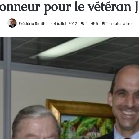
onneur pour le vétéran 
Frédéric Smith
4 juillet, 2012
2
5
2 minutes à lire