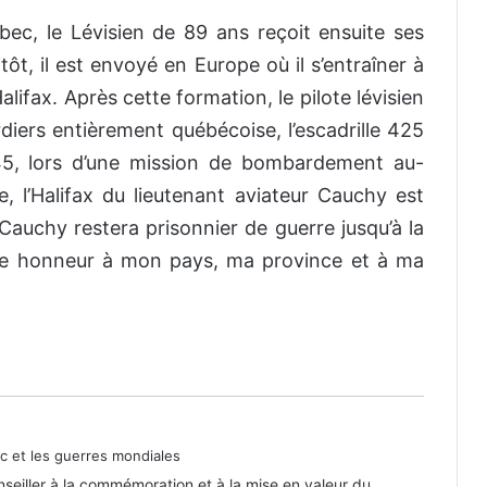
bec, le Lévisien de 89 ans reçoit ensuite ses
itôt, il est envoyé en Europe où il s’entraîner à
lifax. Après cette formation, le pilote lévisien
diers entièrement québécoise, l’escadrille 425
945, lors d’une mission de bombardement au-
, l’Halifax du lieutenant aviateur Cauchy est
auchy restera prisonnier de guerre jusqu’à la
aire honneur à mon pays, ma province et à ma
Une grève illégale en pleine Seconde
Guerre mondiale
La capture d’une machine Enigma
intacte
 et les guerres mondiales
onseiller à la commémoration et à la mise en valeur du