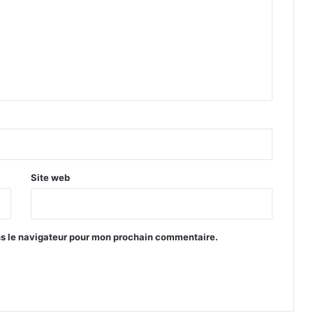
Royal en danger
Philip Doddridge, prisonnier des
Japonais il y a 75 ans
La Légion d’Honneur à Jacques
Nadeau, vétéran de Dieppe
Site web
Les héros québécois oubliés du Noël
noir
ns le navigateur pour mon prochain commentaire.
René Lévesque a-t-il pris des
libertés avec l’histoire?
Trois soldats canadiens inhumés en