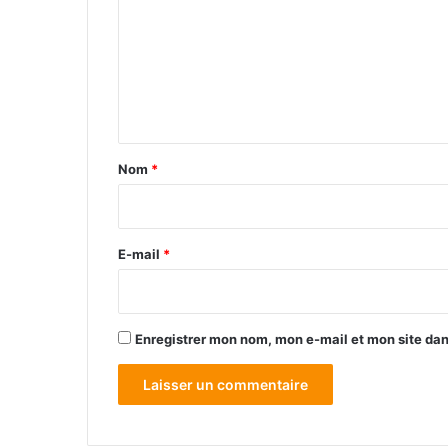
m
m
e
n
t
a
Nom
*
i
r
e
E-mail
*
*
Enregistrer mon nom, mon e-mail et mon site da