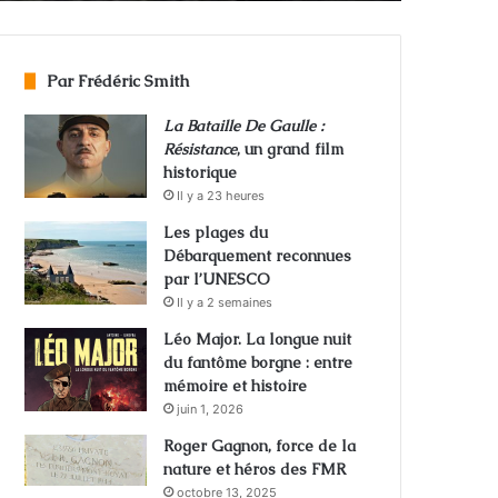
Par Frédéric Smith
La Bataille De Gaulle :
Résistance
, un grand film
historique
Il y a 23 heures
Les plages du
Débarquement reconnues
par l’UNESCO
Il y a 2 semaines
Léo Major. La longue nuit
du fantôme borgne : entre
mémoire et histoire
juin 1, 2026
Roger Gagnon, force de la
nature et héros des FMR
octobre 13, 2025