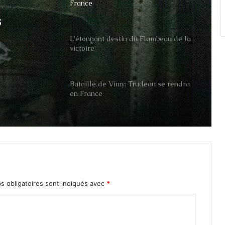
France
s
L’étonnant destin du Flambeau de la
victoire
Bataille de Vimy: Trudeau se rendra
en France
Une équipe tente d’identifier les
restes de soldats des guerres
mondiales
Le réalisateur canadien et ancien
s obligatoires sont indiqués avec
*
aviateur Arthur Hiller meurt à 92 ans
Le patrimoine des Fusiliers Mont-