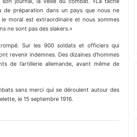
son journal, la veille du combat. «La tâche
eu de préparation dans un pays que nous ne
 le moral est extraordinaire et nous sommes
ns ne sont pas des slakers.»
trompé. Sur les 900 soldats et officiers qui
 vont revenir indemnes. Des dizaines d’hommes
ts de l’artillerie allemande, avant même de
bats sans merci qui se déroulent autour des
elette, le 15 septembre 1916.
Le réalisateur canadien et ancien
aviateur Arthur Hiller meurt à 92 ans
Le patrimoine des Fusiliers Mont-