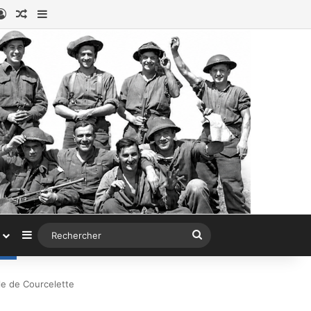
ook
stagram
Connexion
Article au hasard
Sidebar (barre latérale)
Sidebar (barre latérale)
Rechercher
lle de Courcelette