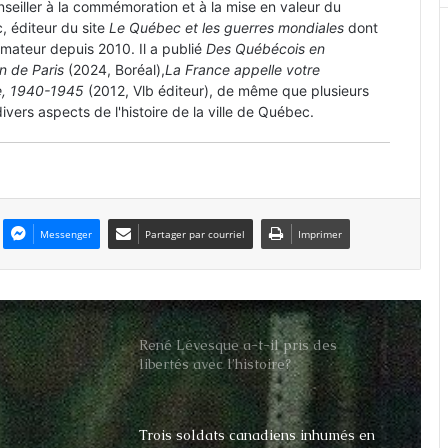
Royal en danger
onseiller à la commémoration et à la mise en valeur du
, éditeur du site
Le Québec et les guerres mondiales
dont
nimateur depuis 2010. Il a publié
Des Québécois en
on de Paris
(2024, Boréal),
La France appelle votre
Philip Doddridge, prisonnier des
re, 1940-1945
(2012, Vlb éditeur), de même que plusieurs
Japonais il y a 75 ans
ivers aspects de l'histoire de la ville de Québec.
La Légion d’Honneur à Jacques
Nadeau, vétéran de Dieppe
Messenger
Partager par courriel
Imprimer
Les héros québécois oubliés du Noël
noir
René Lévesque a-t-il pris des
libertés avec l’histoire?
Trois soldats canadiens inhumés en