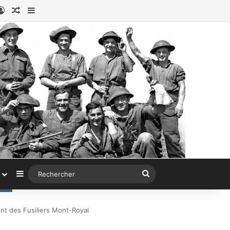
ook
stagram
Connexion
Article au hasard
Sidebar (barre latérale)
Sidebar (barre latérale)
Rechercher
nt des Fusiliers Mont-Royal