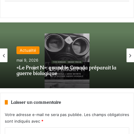
Actualité
39-45 : Biographies et témoignages
mai 9, 2026
novembre 24, 2025
«Le Projet N»: quand le Canada préparait la
guerre biologique
Jacques Chevrier : un héros québécois
Laisser un commentaire
Votre adresse e-mail ne sera pas publiée.
Les champs obligatoires
sont indiqués avec
*
C