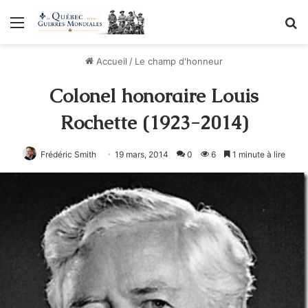
Menu
R
Accueil
/
Le champ d'honneur
Colonel honoraire Louis
Rochette (1923-2014)
Frédéric Smith
19 mars, 2014
0
6
1 minute à lire