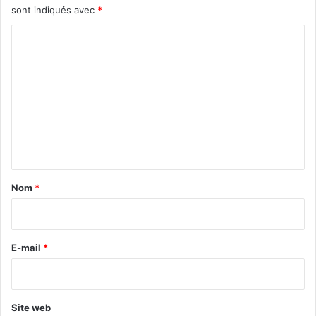
sont indiqués avec
*
C
o
m
m
e
n
t
a
Nom
*
i
r
e
E-mail
*
*
Site web