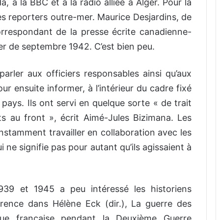
 à la BBC et à la radio alliée à Alger. Pour la
s reporters outre-mer. Maurice Desjardins, de
orrespondant de la presse écrite canadienne-
er de septembre 1942. C’est bien peu.
arler aux officiers responsables ainsi qu’aux
ur ensuite informer, à l’intérieur du cadre fixé
 pays. Ils ont servi en quelque sorte « de trait
ats au front », écrit Aimé-Jules Bizimana. Les
stamment travailler en collaboration avec les
i ne signifie pas pour autant qu’ils agissaient à
1939 et 1945 a peu intéressé les historiens
rence dans Hélène Eck (dir.), La guerre des
gue française pendant la Deuxième Guerre