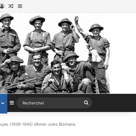
book
stagram
Connexion
Article au hasard
Sidebar (barre latérale)
Sidebar (barre latérale)
Rechercher
çais (1939-1945) d’Aimé-Jules Bizimana