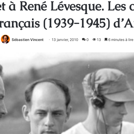
 à René Lévesque. Les 
rançais (1939-1945) d’
Sébastien Vincent
13 janvier, 2010
0
13
6 minutes à lire