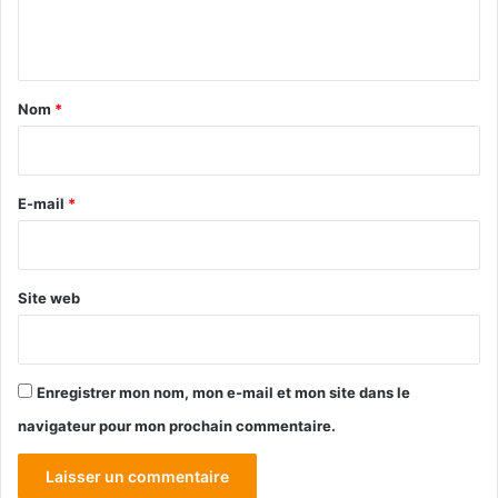
e
n
t
a
Nom
*
i
r
e
E-mail
*
*
Site web
Enregistrer mon nom, mon e-mail et mon site dans le
navigateur pour mon prochain commentaire.