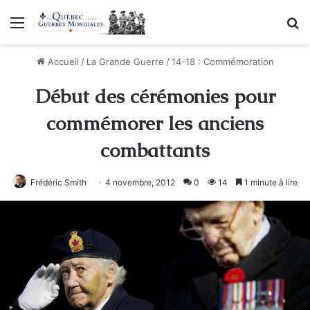
Menu
R
Accueil
/
La Grande Guerre
/
14-18 : Commémoration
Début des cérémonies pour
commémorer les anciens
combattants
Frédéric Smith
4 novembre, 2012
0
14
1 minute à lire