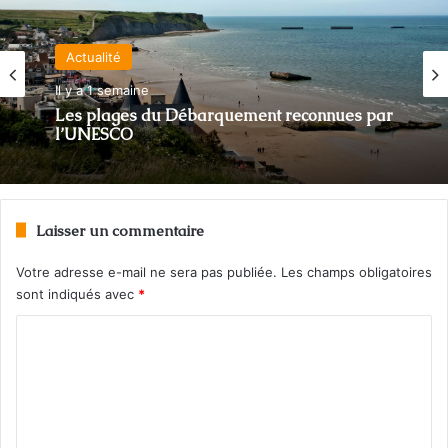
Actualité
Il y a 1 semaine
Les plages du Débarquement reconnues par
l’UNESCO
Laisser un commentaire
Votre adresse e-mail ne sera pas publiée.
Les champs obligatoires
sont indiqués avec
*
C
o
m
m