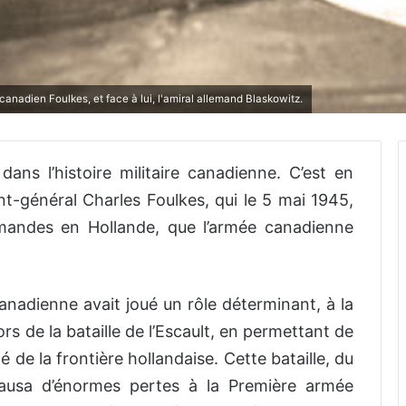
anadien Foulkes, et face à lui, l'amiral allemand Blaskowitz.
ns l’histoire militaire canadienne. C’est en
nt-général Charles Foulkes, qui le 5 mai 1945,
emandes en Hollande, que l’armée canadienne
nadienne avait joué un rôle déterminant, à la
ors de la bataille de l’Escault, en permettant de
té de la frontière hollandaise. Cette bataille, du
ausa d’énormes pertes à la Première armée