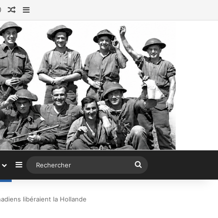
ok
tagram
Connexion
Article au hasard
Sidebar (barre latérale)
Sidebar (barre latérale)
Rechercher
nadiens libéraient la Hollande