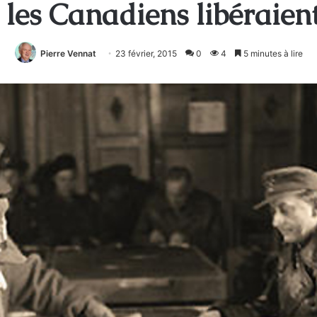
, les Canadiens libéraie
Pierre Vennat
23 février, 2015
0
4
5 minutes à lire