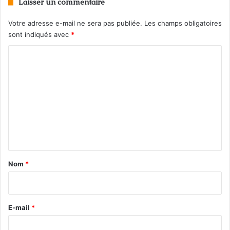
Laisser un commentaire
Votre adresse e-mail ne sera pas publiée.
Les champs obligatoires
sont indiqués avec
*
C
o
m
m
e
n
t
a
Nom
*
i
r
e
E-mail
*
*