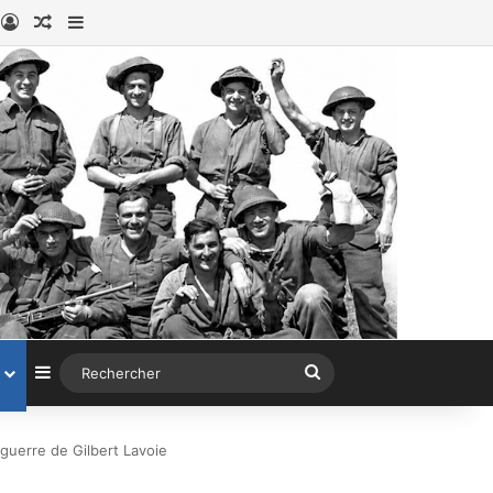
book
nstagram
Connexion
Article au hasard
Sidebar (barre latérale)
Sidebar (barre latérale)
Rechercher
guerre de Gilbert Lavoie