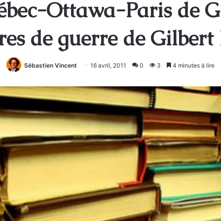
ébec-Ottawa-Paris de G
res de guerre de Gilbert
Sébastien Vincent
16 avril, 2011
0
3
4 minutes à lire