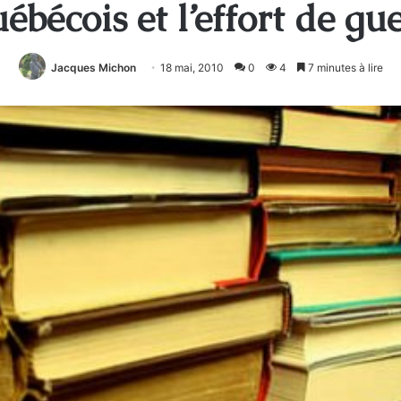
ébécois et l’effort de g
Jacques Michon
18 mai, 2010
0
4
7 minutes à lire