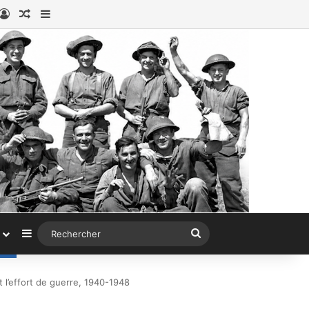
book
stagram
Connexion
Article au hasard
Sidebar (barre latérale)
Sidebar (barre latérale)
Rechercher
 l’effort de guerre, 1940-1948