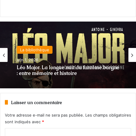
La bibliothèque
juin 1, 2026
Léo Major. La longue nuit du fantôme borgne
: entre mémoire et histoire
Laisser un commentaire
Votre adresse e-mail ne sera pas publiée.
Les champs obligatoires
sont indiqués avec
*
C