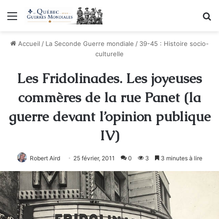
Menu
R
Accueil
/
La Seconde Guerre mondiale
/
39-45 : Histoire socio-
culturelle
Les Fridolinades. Les joyeuses
commères de la rue Panet (la
guerre devant l’opinion publique
IV)
Robert Aird
25 février, 2011
0
3
3 minutes à lire