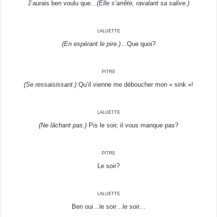
J’aurais ben voulu que…
(Elle s’arrête, ravalant sa salive.)
laluette
(En espérant le pire.)
…Que quoi?
pitre
(Se ressaisissant.)
Qu’il vienne me déboucher mon « sink »!
laluette
(Ne lâchant pas.)
Pis le soir, il vous manque pas?
pitre
Le soir?
laluette
Ben oui…le soir…le soir…