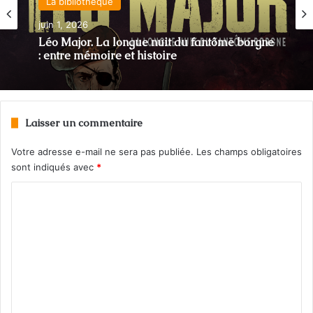
Actualité
mai 9, 2026
La bibliothèque
«Le Projet N»: quand le Canada préparait la
juin 1, 2026
guerre biologique
Laisser un commentaire
Léo Major. La longue nuit du fantôme borgne
: entre mémoire et histoire
Votre adresse e-mail ne sera pas publiée.
Les champs obligatoires
sont indiqués avec
*
C
o
m
m
e
n