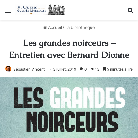
Menu
R
Accueil
/
La bibliothèque
Les grandes noirceurs –
Entretien avec Bernard Dionne
Sébastien Vincent
3 juillet, 2019
0
13
5 minutes à lire