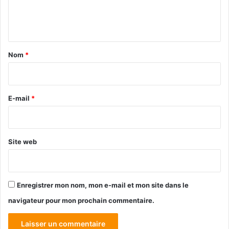
e
n
t
a
Nom
*
i
r
e
E-mail
*
*
Site web
Enregistrer mon nom, mon e-mail et mon site dans le
navigateur pour mon prochain commentaire.