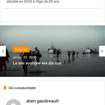
décédé en 2024 à l'âge de 85 ans.
Crimes de guerre
janvier 26, 2015
Éditorial
70e anniversaire de la libération
janvier 22, 2020
d’Auschwitz
Un commentaire
Le site souligne ses dix ans
d
alain gaudreault