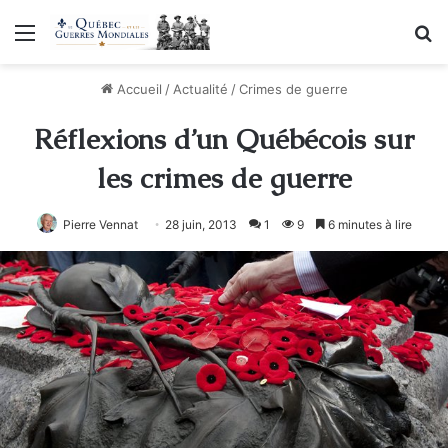
Menu
R
Accueil
/
Actualité
/
Crimes de guerre
Réflexions d’un Québécois sur
les crimes de guerre
Pierre Vennat
28 juin, 2013
1
9
6 minutes à lire