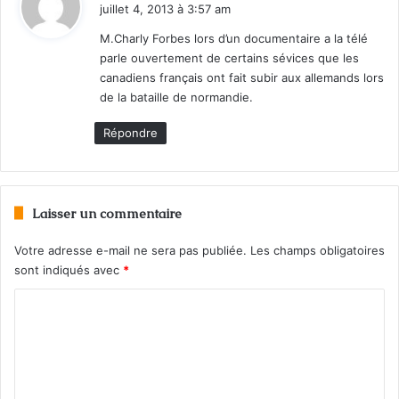
i
juillet 4, 2013 à 3:57 am
t
M.Charly Forbes lors d’un documentaire a la télé
parle ouvertement de certains sévices que les
:
canadiens français ont fait subir aux allemands lors
de la bataille de normandie.
Répondre
Laisser un commentaire
Votre adresse e-mail ne sera pas publiée.
Les champs obligatoires
sont indiqués avec
*
C
o
m
m