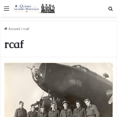
Menu
R
Accueil
/
rcaf
rcaf