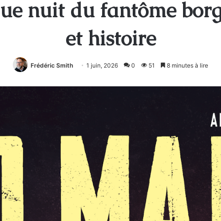
gue nuit du fantôme borg
et histoire
Frédéric Smith
1 juin, 2026
0
51
8 minutes à lire