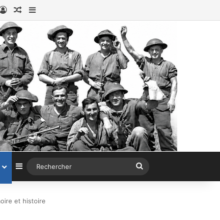
book
stagram
Connexion
Article au hasard
Sidebar (barre latérale)
Sidebar (barre latérale)
Rechercher
ire et histoire