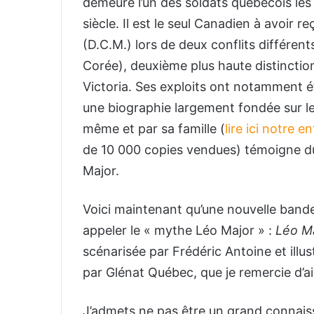
demeure l’un des soldats québécois les 
siècle. Il est le seul Canadien à avoir 
(D.C.M.) lors de deux conflits différen
Corée), deuxième plus haute distincti
Victoria. Ses exploits ont notamment ét
une biographie largement fondée sur les
même et par sa famille (
lire ici notre e
de 10 000 copies vendues) témoigne d
Major.
Voici maintenant qu’une nouvelle bande 
appeler le « mythe Léo Major » :
Léo Ma
scénarisée par Frédéric Antoine et ill
par Glénat Québec, que je remercie d’ai
J’admets ne pas être un grand connaiss