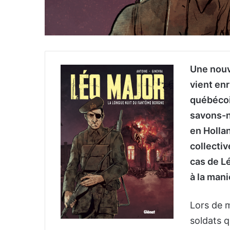
Une nouv
vient enr
québécoi
savons-n
en Holla
collectiv
cas de Lé
à la mani
Lors de 
soldats 