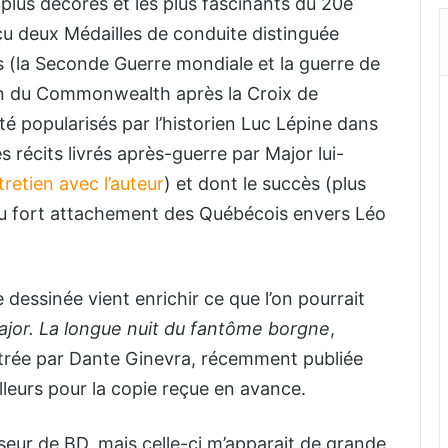
plus décorés et les plus fascinants du 20e
reçu deux Médailles de conduite distinguée
ts (la Seconde Guerre mondiale et la guerre de
on du Commonwealth après la Croix de
é popularisés par l’historien Luc Lépine dans
 récits livrés après-guerre par Major lui-
ntretien avec l’auteur
) et dont le succès (plus
u fort attachement des Québécois envers Léo
dessinée vient enrichir ce que l’on pourrait
jor. La longue nuit du fantôme borgne
,
ustrée par Dante Ginevra, récemment publiée
lleurs pour la copie reçue en avance.
eur de BD, mais celle-ci m’apparait de grande