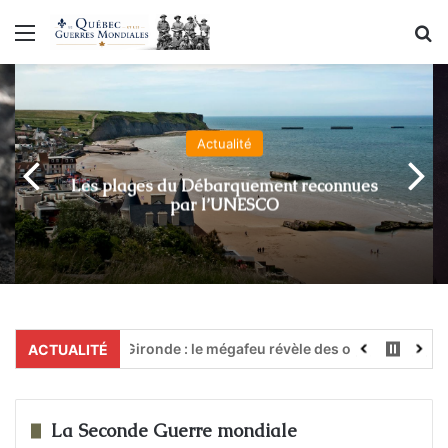
Menu
R
Actualité
Les plages du Débarquement reconnues
par l’UNESCO
Gironde : le mégafeu révèle des obus de la Seconde 
ACTUALITÉ
La Seconde Guerre mondiale