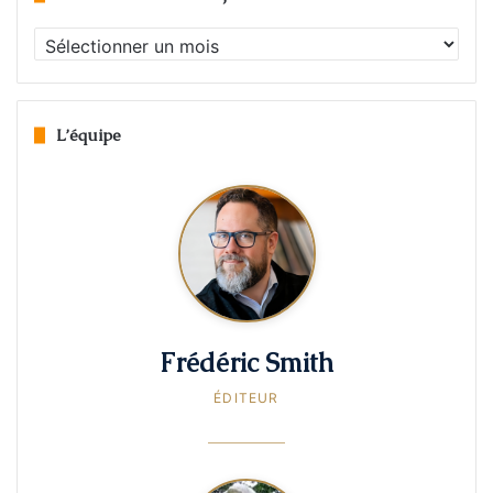
Archives
de
2010
à
aujourd’hui
L’équipe
Frédéric Smith
ÉDITEUR