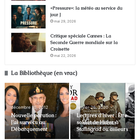
«Pressure»: la météo au service du
jour J
mai 29, 2026
Critique spéciale Cannes : La
Seconde Guerre mondiale sur la
Croisette
mai 22, 2026
La Bibliothèque (en vrac)
décembre 10, 2012
janvier 26, 2020
Nouvelle parution :
Lectures d’hiver : Être
J’ai survécu au
soldat de Hitler, à
Débarquement
Stalingrad ou ailleurs