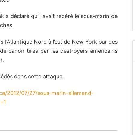
k a déclaré qu’il avait repéré le sous-marin de
rches.
ns l’Atlantique Nord à l’est de New York par des
e canon tirés par les destroyers américains
n.
édés dans cette attaque.
.ca/2012/07/27/sous-marin-allemand-
d=1
La rafle du billet vert du 14 mai 1941
Une grève illégale en pleine Seconde
Guerre mondiale