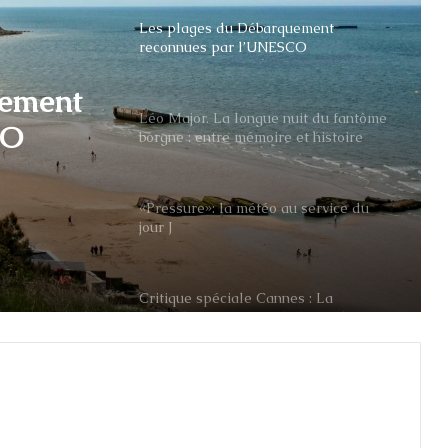
reconnues par l’UNESCO
Léo Major. La longue nuit du fantôme
borgne : entre mémoire et histoire
uement
CO
«Pressure»: la météo au service du
jour J
uit du
Critique spéciale Cannes : La
Seconde Guerre mondiale sur la
Croisette
La rafle du billet vert du 14 mai 1941
Une grève illégale en pleine Seconde
Guerre mondiale