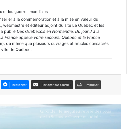
 et les guerres mondiales
onseiller à la commémoration et à la mise en valeur du
La capture d’une machine Enigma
c, webmestre et éditeur adjoint du site Le Québec et les
intacte
 a publié
Des Québécois en Normandie. Du jour J à la
La France appelle votre secours. Québec et la France
ur), de même que plusieurs ouvrages et articles consacrés
«Le Projet N»: quand le Canada
a ville de Québec.
préparait la guerre biologique
L’or noir de la Seconde Guerre
mondiale
Messenger
Partager par courriel
Imprimer
Gironde : le mégafeu révèle des obus
de la Seconde Guerre mondiale
Les plages du Débarquement