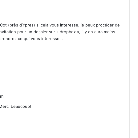
La capture d’une machine Enigma
intacte
Cot (près d’Ypres) si cela vous interesse, je peux procéder de
vitation pour un dossier sur « dropbox », il y en aura moins
 prendrez ce qui vous interesse…
«Le Projet N»: quand le Canada
préparait la guerre biologique
L’or noir de la Seconde Guerre
mondiale
am
Gironde : le mégafeu révèle des obus
de la Seconde Guerre mondiale
. Merci beaucoup!
Les plages du Débarquement
reconnues par l’UNESCO