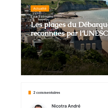
Actualité
La bibliothèque
Il y a 1 semaine
juin 1, 2026
Les plages du Débarq
reconnues par l’UNES
Léo Major. La longue n
fantôme borgne : entre
mémoire et histoire
2 commentaires
d
Nicotra André