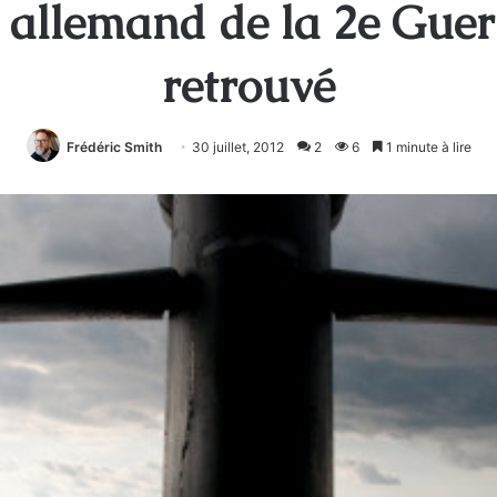
allemand de la 2e Guer
retrouvé
Frédéric Smith
30 juillet, 2012
2
6
1 minute à lire