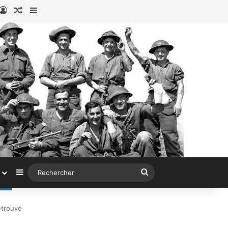
book
stagram
Connexion
Article au hasard
Sidebar (barre latérale)
Sidebar (barre latérale)
Rechercher
etrouvé