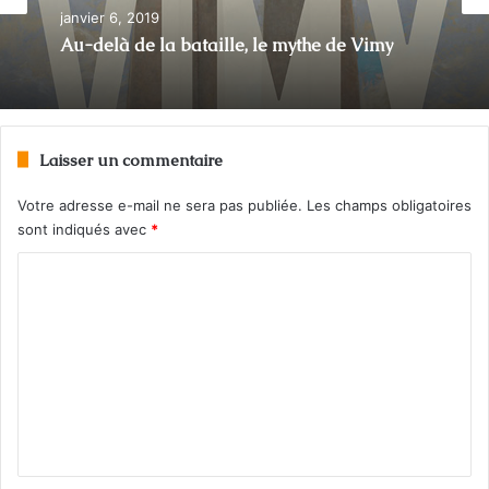
janvier 6, 2019
Au-delà de la bataille, le mythe de Vimy
Laisser un commentaire
Votre adresse e-mail ne sera pas publiée.
Les champs obligatoires
sont indiqués avec
*
C
o
m
m
e
n
t