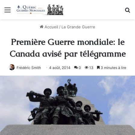
Menu
R
Accueil
/
La Grande Guerre
Première Guerre mondiale: le
Canada avisé par télégramme
Frédéric Smith
4 août, 2014
0
13
3 minutes à lire