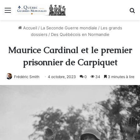
Menu
R
Accueil
/
La Seconde Guerre mondiale
/
Les grands
dossiers
/
Des Québécois en Normandie
Maurice Cardinal et le premier
prisonnier de Carpiquet
Frédéric Smith
4 octobre, 2023
0
34
3 minutes à lire