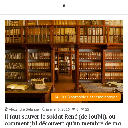
We
bsi
te
14-18 : Biographies et témoignages
Alexandre Bélanger
janvier 5, 2026
0
22
Il faut sauver le soldat René (de l’oubli), ou
comment j’ai découvert qu’un membre de ma