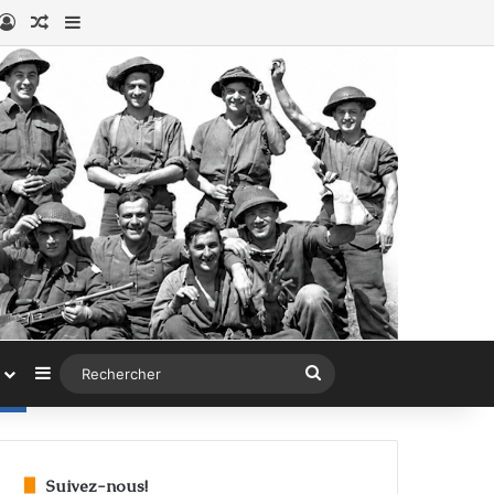
book
stagram
Connexion
Article au hasard
Sidebar (barre latérale)
Sidebar (barre latérale)
Rechercher
Suivez-nous!