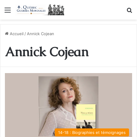
Menu
R
Accueil
/
Annick Cojean
Annick Cojean
14-18 : Biographies et témoignages