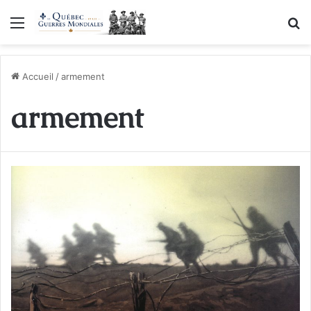
Menu
R
Accueil
/
armement
armement