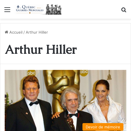
Menu
R
Accueil
/
Arthur Hiller
Arthur Hiller
Devoir de mémoire