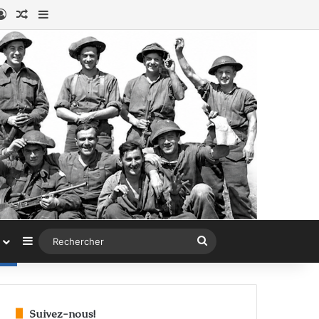
ook
stagram
Connexion
Article au hasard
Sidebar (barre latérale)
Sidebar (barre latérale)
Rechercher
Suivez-nous!