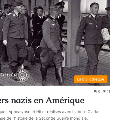
La bibliothèque
0
11
ers nazis en Amérique
ques Apocalypse et Hitler réalisés avec Isabelle Clarke,
 de l'histoire de la Seconde Guerre mondiale.