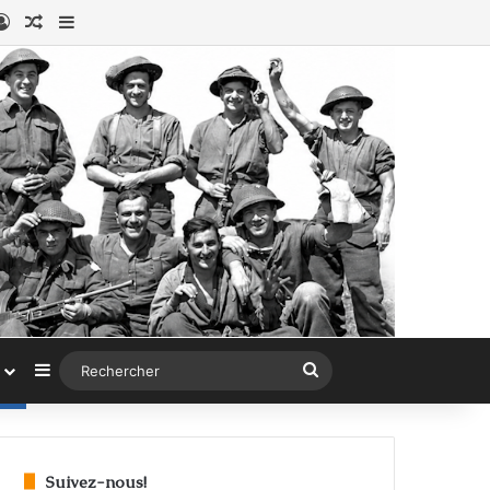
ook
stagram
Connexion
Article au hasard
Sidebar (barre latérale)
Sidebar (barre latérale)
Rechercher
Suivez-nous!