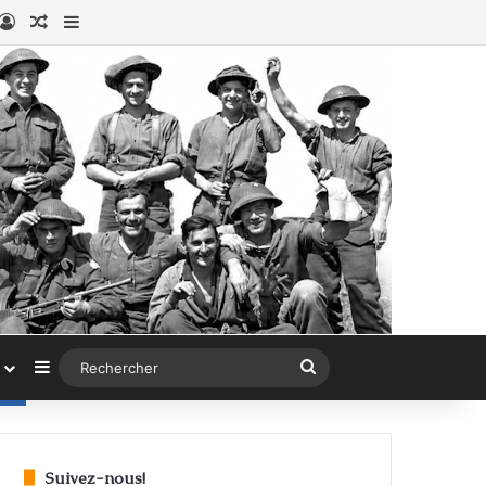
book
stagram
Connexion
Article au hasard
Sidebar (barre latérale)
Sidebar (barre latérale)
Rechercher
Suivez-nous!